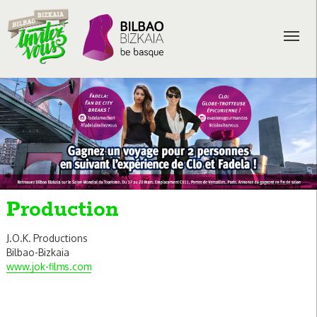
Production
J.O.K. Productions
Bilbao-Bizkaia
www.jok-films.com